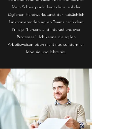
Mein Schwerpunkt liegt dabei auf der
täglichen Handwerkskunst der tatsächlich
funktionierenden agilen Teams nach dem
Prinzip "Persons and Interactions over
Processes". Ich kenne die agilen
Arbeitsweisen eben nicht nur, sondern ich
lebe sie und lehre sie.