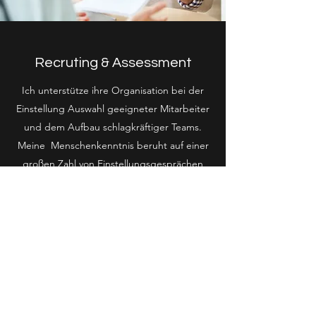
Recruting & Assessment
Ich unterstütze ihre Organisation bei der
Einstellung Auswahl geeigneter Mitarbeiter
und dem Aufbau schlagkräftiger Teams.
Meine Menschenkenntnis beruht auf einer
großen Zahl von Einstellungsgesprächen
und natürlich nachfolgend auch der
direkten - oft langjährigen - Arbeit mit
den entsprechenden Mitarbeitern. Auch
die schwierige Herausforderung Mitarbeiter
zu fördern, welche nicht den Erwartungen
entsprechen oder zu entscheiden dass die
Möglichkeiten ausgeschöpft sind sind Teil
meiner Beratungsleistungen.