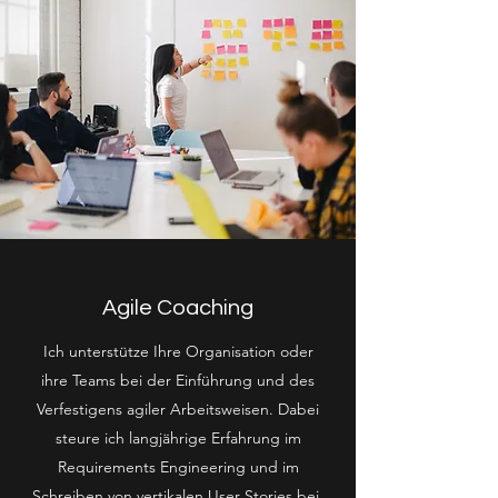
Agile Coaching
Ich unterstütze Ihre Organisation oder
ihre Teams bei der Einführung und des
Verfestigens agiler Arbeitsweisen. Dabei
steure ich langjährige Erfahrung im
Requirements Engineering und im
Schreiben von vertikalen User Stories bei.